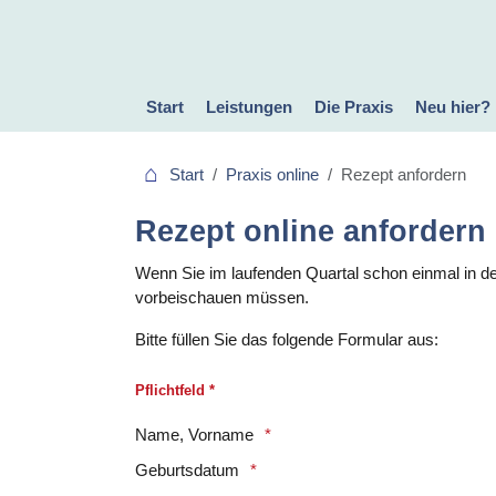
Start
Leistungen
Die Praxis
Neu hier?
Innere Medizin
Allgemeinmedizin
Med. Reha
Sportmedizin
Gelbfieberimpfung
Allergiediagnostik
Naturheilverfahren
Schlafstörungen
Bluttransfusion
Untersuchungen und EKG
Rettungsmedizin
Reisemedizin
Selbstzahlerleistungen
Dr. Höllen
Team
Termin Buchen
Qualitätsmanagement
Dekra zertifiziert
Bewertungen
Ihr Feedback
Nachhaltigkeitskonzept
Start
Praxis online
Rezept anfordern
Rezept online anfordern
Wenn Sie im laufenden Quartal schon einmal in der
vorbeischauen müssen.
Bitte füllen Sie das folgende Formular aus:
Pflichtfeld *
Name, Vorname
Geburtsdatum