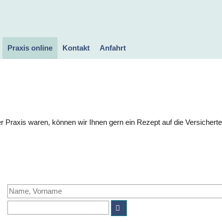
Praxis online
Kontakt
Anfahrt
Rezept anfordern
Daten an die Praxis
Videosprechstunde
schicken
 Praxis waren, können wir Ihnen gern ein Rezept auf die Versicherte