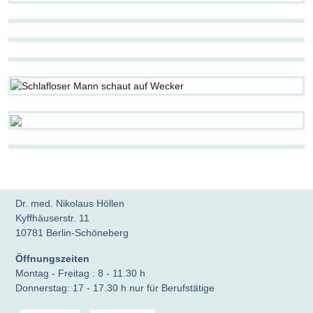
Vielzahl von Untersuchungsmöglichkeiten.
Wir sind auf Notfälle vorbereitet.
Naturheilverfahren
Bei Bedarf kann unsere Praxis bei
Weiterlesen …
Weiterlesen …
Bluttransfusionen helfen.
Weiterlesen …
Untersuchungen und EKG
Warum können Sie nicht schlafen?
Weiterlesen …
Wir finden es heraus.
Rettungsmedizin
Bluttransfusion
text
Weiterlesen …
... auch bekannt als IGeL-Leistungen, d.h.
Schlafstörungen, Schlaf-Apnoe
individuelle Gesundheitsleistungen:
Weiterlesen …
Reisemedizin
Weiterlesen …
Selbstzahlerleistungen
Dr. med. Nikolaus Höllen
Kyffhäuserstr. 11
10781 Berlin-Schöneberg
Öffnungszeiten
Montag - Freitag : 8 - 11.30 h
Donnerstag: 17 - 17.30 h nur für Berufstätige