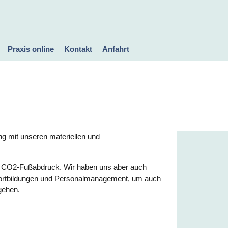
Praxis online
Kontakt
Anfahrt
Rezept anfordern
Daten an die Praxis
Videosprechstunde
schicken
g mit unseren materiellen und
 CO2-Fußabdruck. Wir haben uns aber auch
Fortbildungen und Personalmanagement, um auch
gehen.