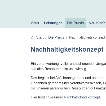
Start
Leistungen
Die Praxis
Neu hier?
Innere Medizin
Allgemeinmedizin
Med. Reha
Sportmedizin
Gelbfieberimpfung
Allergiediagnostik
Naturheilverfahren
Schlafstörungen
Bluttransfusion
Untersuchungen und EKG
Rettungsmedizin
Reisemedizin
Selbstzahlerleistungen
Dr. Höllen
Team
Termin Buchen
Qualitätsmanagement
Dekra zertifiziert
Bewertungen
Ihr Feedback
Nachhaltigkeitskonzept
Start
Die Praxis
Nachhaltigkeitskonzept
Nachhaltigkeitskonzept
Ein verantwortungsvoller und schonender Umgan
sozialen Ressourcen ist uns wichtig
Das beginnt bei Abfallmanagement und unserem
Gedanken gemacht über Verantwortlichkeiten, 
mit unseren persönlichen Ressourcen gut umzu
Hier finden Sie unser
Nachhaltigkeitskonzept
.