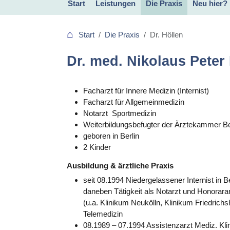
Start
Leistungen
Die Praxis
Neu hier?
Innere Medizin
Allgemeinmedizin
Med. Reha
Sportmedizin
Gelbfieberimpfung
Allergiediagnostik
Naturheilverfahren
Schlafstörungen
Bluttransfusion
Untersuchungen und EKG
Rettungsmedizin
Reisemedizin
Selbstzahlerleistungen
Dr. Höllen
Team
Termin Buchen
Qualitätsmanagement
Dekra zertifiziert
Bewertungen
Ihr Feedback
Nachhaltigkeitskonzept
Start
Die Praxis
Dr. Höllen
Dr. med. Nikolaus Peter
Facharzt für Innere Medizin (Internist)
Facharzt für Allgemeinmedizin
Notarzt Sportmedizin
Weiterbildungsbefugter der Ärztekammer Be
geboren in Berlin
2 Kinder
Ausbildung & ärztliche Praxis
seit 08.1994 Niedergelassener Internist in Be
daneben Tätigkeit als Notarzt und Honorara
(u.a. Klinikum Neukölln, Klinikum Friedrich
Telemedizin
08.1989 – 07.1994 Assistenzarzt Mediz. Klini