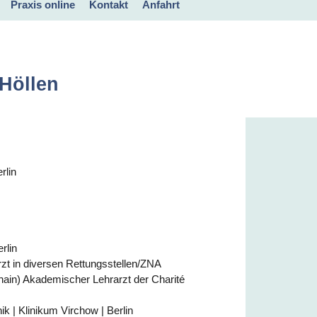
Praxis online
Kontakt
Anfahrt
Rezept anfordern
Daten an die Praxis
Videosprechstunde
schicken
 Höllen
rlin
rlin
rzt in diversen Rettungsstellen/ZNA
shain) Akademischer Lehrarzt der Charité
k | Klinikum Virchow | Berlin